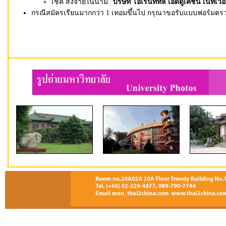
เช็ค สั่งจ่ายในนาม "
บริษัท โอเรนท์ทัล เอ็ดดูเคชั่น เน็ทเวอ
กรณีสมัครเรียนมากกว่า 1 เทอมขึ้นไป กรุณาขอรับแบบฟอร์มตรวจ