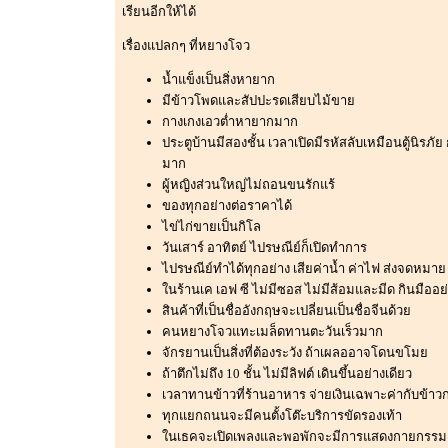
เรียนอีกให้ได้
เรื่องแปลกๆ ที่หยางโจว
น้ำแข็งเป็นสิ่งหายาก
มีข้าวโพดและสัปปะรดเสียบไม้ขาย
กางเกงเอวต่ำหายากมาก
ประตูบ้านมีสองชั้น เวลาเปิดมีรหัสลับเหมือนตู้นิร
มาก
ผู้หญิงส่วนใหญ่ไม่ถอนขนรักแร้
ของทุกอย่างต่อราคาได้
ไข่ไก่ขายเป็นกิโล
วันเสาร์ อาทิตย์ ไปรษณีย์ก็เปิดทำการ
ไปรษณีย์ทำได้ทุกอย่าง เสียค่าน้ำ ค่าไฟ ส่งจดหมาย
ในร้านเค เอฟ ซี ไม่มีซอส ไม่มีส้อมและมีด กินมืออย่
สินค้าที่เป็นชื่ออังกฤษจะเปลี่ยนเป็นชื่อจีนด้วย
คนหยางโจวแทะเมล็ดทานตะวันเร็วมาก
จักรยานเป็นสิ่งที่ต้องระวัง ถ้าเผลออาจโดนขโมย
ถ้าตึกไม่ถึง 10 ชั้น ไม่มีลิฟต์ เดินขึ้นอย่างเดียว
เวลาทานข้าวที่ร้านอาหาร จ่ายเงินเฉพาะค่ากับข้าวกะ
ทุกแยกถนนจะมีคนตั้งโต๊ะบริการขัดรองเท้า
ในเธคจะเปิดเพลงและพอพักจะมีการแสดงกายกรรม