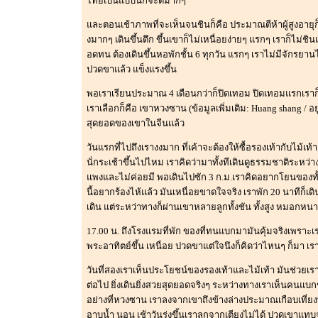
ไทยเป็นแบบนี้ก็จะดีมากๆ
และตอนเช้าภาพที่จะเห็นจนชินก็คือ ประมาณตีห้าผู้สูงอายุก
งมากๆ เดินขึ้นตึก ขึ้นเขาก็ไม่เหนื่อยง่ายๆ แรกๆ เราก็ไม่ชิ
อดทน ต้องเดินขึ้นหอพักชั้น 6 ทุกวัน แรกๆ เราไม่มีจักรยานไ
ปวดขาแล้ว แข็งแรงขึ้น
พอเราเรียนประมาณ 4 เดือนกว่าก็ปิดเทอม ปิดเทอมแรกเราก็ไป
เราเลือกก็คือ เขาหวงซาน (ข้อมูลเพิ่มเติม: Huang shang /
สุดยอดของเขาในจีนแล้ว
วันแรกที่ไปถึงเรางงมาก ที่เค้าจะต้องให้ซื้อรองเท้ากับไม้เ
นั่กระเช้าขึ้นไปไหม เราคิดว่ามาทั้งทีเดินดูธรรมชาติระหว
แพงและไม่ค่อยมี พอเดินไปซัก 3 ก.ม.เราคิดอยากโยนของทั้งเป้ท
นี้อยากร้องไห้แล้ว มันเหนื่อยขาดใจจริง เราพัก 20 นาทีก็เด
เดิน แต่ระหว่าทางก็ผ่านเขาหลายลูกทั้งชัน ทั้งสูง หมอกห
17.00 น. ถึงโรงแรมที่พัก ของที่ทนแบกมามันคุ้มจริงเพราะเราท
พระอาทิตย์ขึ้น เหนื่อย ปวดขาแต่ใจนึงก็คิดว่าไหนๆ ก็มา เราก
วันที่สองเราเห็นประโยชน์ของรองเท้าและไม้เท้า มันช่วยเร
ต่อไป ยิ่งเดินยิ่งสวยสุดยอดจริงๆ ระหว่างทางเราเห็นคนแบกข
อย่างที่หวงซาน เราลงจากเขาถึงข้างล่างประมาณเกือบเที่
อาบน้ำ นอน เช้าวันรุ่งขึ้นเราลุกจากเตียงไม่ได้ ปวดเขาแท