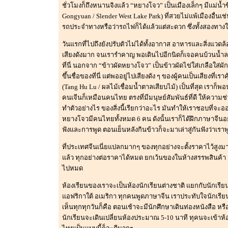
ชั่วโมงก็ถึงหนานจิงแล้ว “หยางโจว” เป็นเมืองเล็กๆ มีแม่น้ำ
Gongyuan / Slender West Lake Park) ที่สวยไม่แพ้เมืองอื่นเ
รถประจำทางหรือว่ารถไฟก็ได้แล้วแต่สะดวก ซึ่งทั้งสองทางใช
วันแรกที่ไปถึงยังปรับตัวไม่ได้ทั้งอากาส อาหารและสิ่งแวดล
เสียงดังมาก จนเรารำคาญ พอเดินไปอีกนิดก็เจอคนบ้วนน้ำลาย
ที่นี่ นอกจาก “ข้าวผัดหยางโจว” เป็นข้าวผัดไข่ใส่เกลือใส
ขึ้นชื่อของที่นี่ แต่พออยู่ไปเสียงดัง ๆ ของผู้คนเป็นเสียง
(Tang Hu Lu / ผลไม้เชื่อมน้ำตาลเสียบไม้) เป็นที่สุด เราก็พอ
คนเจีนก็เหมือนคนไทย ตรงที่มีมนุษย์สัมพันธ์ที่ดี ให้ความช
ทำตัวอย่างไร ของสิ่งนี้เรียกว่าอะไร มันทำให้เราชอบที่จะ
หยางโจวมีคนไทยทั้งหมด 6 คน ดังนั้นเราก็ได้ฝึกภาษาจีนอย
ฟังและการพูด ตอนเย็นหลังกินข้าวก็จะมาเล่าสู่กันฟังว่าเรา
ที่ประเทศจีนเนี่ยแปลกมากๆ ของทุกอย่างจะตั้งราคาไว้สูงม
แล้ว ทุกอย่างต่อราคาได้หมด ยกเว้นของในห้างสรรพสินค้า 
ไปหมด
ห้องเรียนของเราจะเป็นห้องนักเรียนต่างชาติ แยกกับนักเรียนจ
แอฟริกาใต้ อเมริกา ทุกคนพูดภาษาจีน เราประทับใจนักเรียน
เห็นทุกทุกวันก็คือ ตอนเช้าจะมีนักศึกษาเดินท่องหนังสือ ห
นักเรียนจะเดินเปลี่ยนห้องประมาณ 5-10 นาที ทุคนจะเข้าห้อ