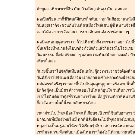
ถ้าพูดว่าเที่ยวเขาที่จีน มันกว้างใหญ่ มันสูง มัน...สุดยอด
พอเปิดเรียนเราก็ชีวิตนกัศึกษาก็กลับมา ทุกวันต้องอ่านหนัง
วันหยุดเราก็จะชวนกันไปเที่ยวเมืองใหล้เช่น อู๋ซี หนานจิง เ
ดอกไม้สวย การจัดสวน การประดับตกแต่ง เราชอบมากๆ
พอปิดเทอมฤดูหนาว เราก็ไปเที่ยวปักกิ่ง เพราะเราอยากไปขึ้น
ขึ้นเครื่องที่หนานจิงไปปักกิ่ง ถึงปักกิ่งแล้วก็นั่งรถไปโรงแรม
วัฒนธรรม สิ่งก่อสร้างเก่าๆ ผสมความทันสมัยอย่างลงตัว ปักก
เที่ยวก็เยอะ
วันรุ่งขึ้นเราไปจัตุรัสเทียนอันเหมิน กู้กง (พระราชวังต
วันที่สี่เราไปกำแพงเมืองจีน เราออกแต่เช้าเพราะต้องนั่งรถอ
มหัศจรรย์จริงๆ เรามองขึ้นไปมันสุดลูกหูลูกตาจริง จากนั้นก็
ปักกิ่ง ผู้คนเป็นมิตร ตำรวจเยอะไปไหนก็อุ่นใจ วันที่หกเราน
เราก็ไปกินต้มยำกุ้งที่ร้านอาหารไทย มีอยู่ร้านเดียวที่ห
ก็สะใจ จากนั้นก็นั่งรถกลับหยางโจว
เวลาผ่านไปเร็วเหมือนโกหก ก็เกือบจะปี เราก็ชินกับอาหาร ว
มากมายที่เมืองไทยไม่มี ทุกที่มีสิ่งดีและไม่ดีทุกอย่างไม่สมบูรณ
ทกุอย่างเป็นครูสอนให้เราได้เรียนรู้ มีประสบการณ์หลากหลาย 
เราลืมจนกระทั่งกลับมาเมืองไทย เราก็ยังไม่ได้ถามว่าคนจีน