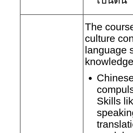
เป็นต้น
The cours
culture con
language s
knowledge 
Chinese 
compuls
Skills l
speaking
transla