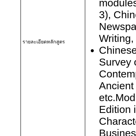
modules
3), Chi
Newspap
Writing,
รายละเอียดหลักสูตร
Chinese
Survey 
Contemp
Ancient 
etc.Mod
Edition
Charact
Busines