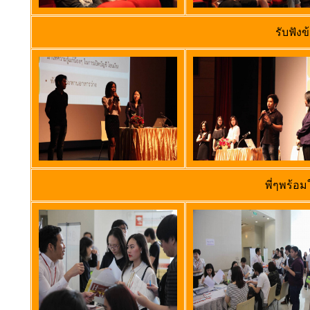
รับฟังข
พี่ๆพร้อม